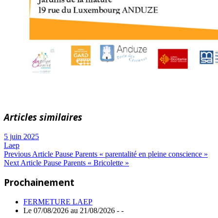
Articles similaires
5 juin 2025
Laep
Navigation
Previous
Previous Article
Pause Parents « parentalité en pleine conscience »
Next
Post:
Next Article
Pause Parents « Bricolette »
de
Article:
Prochainement
l’article
FERMETURE LAEP
Le 07/08/2026 au 21/08/2026 - -