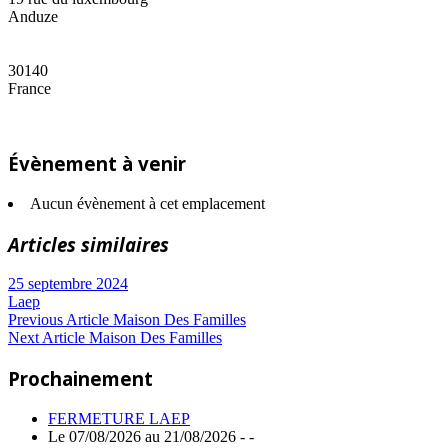
Anduze
30140
France
Évènement à venir
Aucun évènement à cet emplacement
Articles similaires
25 septembre 2024
Laep
Navigation
Previous
Previous Article
Maison Des Familles
Next
Post:
Next Article
Maison Des Familles
de
Article:
Prochainement
l’article
FERMETURE LAEP
Le 07/08/2026 au 21/08/2026 - -