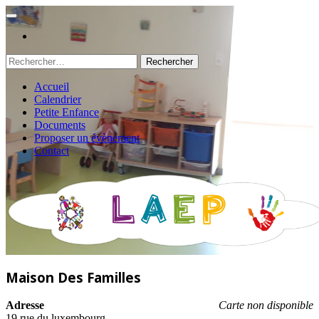
Rechercher :
Accueil
Calendrier
Petite Enfance
Documents
Proposer un évènement
Contact
Maison Des Familles
Adresse
Carte non disponible
19 rue du luxembourg