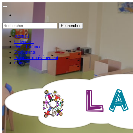
Rechercher :
Accueil
Calendrier
Petite Enfance
Documents
Proposer un évènement
Contact