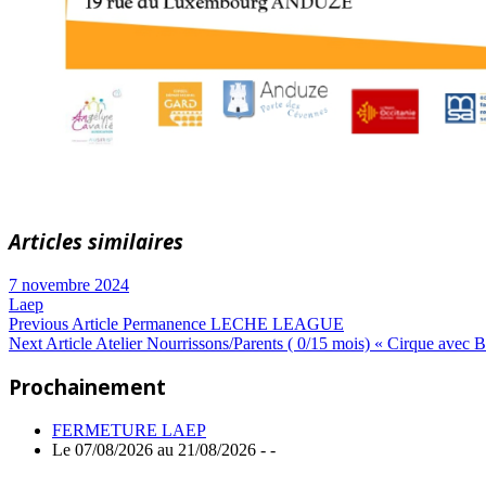
Articles similaires
7 novembre 2024
Laep
Navigation
Previous
Previous Article
Permanence LECHE LEAGUE
Next
Post:
Next Article
Atelier Nourrissons/Parents ( 0/15 mois) « Cirque avec 
de
Article:
Prochainement
l’article
FERMETURE LAEP
Le 07/08/2026 au 21/08/2026 - -