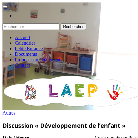
Rechercher :
Accueil
Calendrier
Petite Enfance
Documents
Proposer un évènement
Contact
Autres
Discussion « Développement de l’enfant »
Date / Heure
Carte non disponible