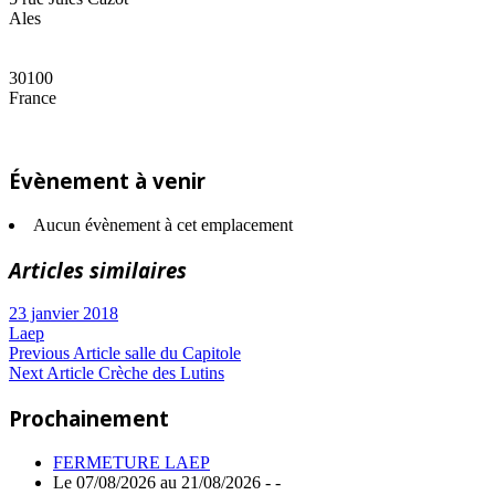
Ales
30100
France
Évènement à venir
Aucun évènement à cet emplacement
Articles similaires
23 janvier 2018
Laep
Navigation
Previous
Previous Article
salle du Capitole
Next
Post:
Next Article
Crèche des Lutins
de
Article:
Prochainement
l’article
FERMETURE LAEP
Le 07/08/2026 au 21/08/2026 - -