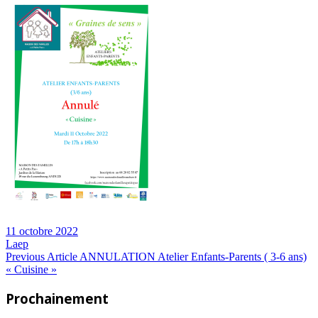
11 octobre 2022
Laep
Navigation
Previous
Previous Article
ANNULATION Atelier Enfants-Parents ( 3-6 ans)
Post:
« Cuisine »
de
Prochainement
l’article