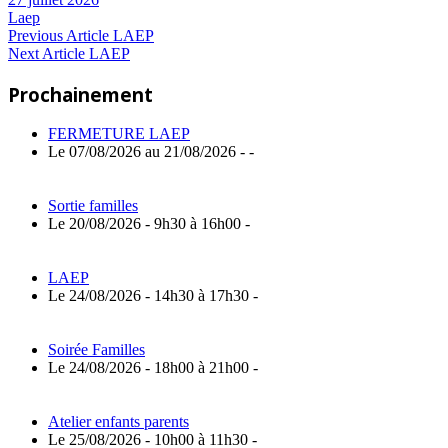
Laep
Navigation
Previous
Previous Article
LAEP
Next
Post:
Next Article
LAEP
de
Article:
Prochainement
l’article
FERMETURE LAEP
Le 07/08/2026 au 21/08/2026 - -
Sortie familles
Le 20/08/2026 - 9h30 à 16h00 -
LAEP
Le 24/08/2026 - 14h30 à 17h30 -
Soirée Familles
Le 24/08/2026 - 18h00 à 21h00 -
Atelier enfants parents
Le 25/08/2026 - 10h00 à 11h30 -