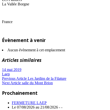
La Vallée Borgne
France
Évènement à venir
Aucun évènement à cet emplacement
Articles similaires
14 mai 2019
Laep
Navigation
Previous
Previous Article
Les Jardins de la Filature
Next
Post:
Next Article
salle du Mont Brion
de
Article:
Prochainement
l’article
FERMETURE LAEP
Le 07/08/2026 au 21/08/2026 - -