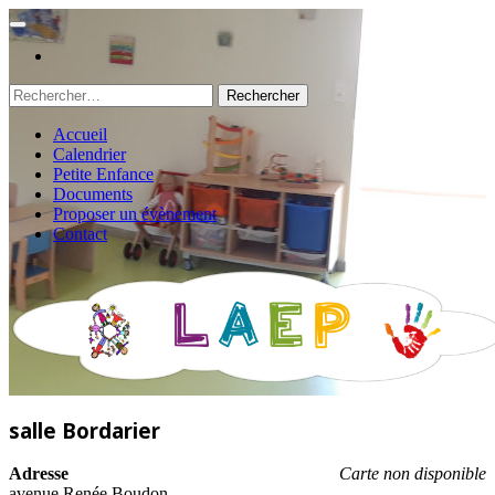
Rechercher :
Accueil
Calendrier
Petite Enfance
Documents
Proposer un évènement
Contact
salle Bordarier
Adresse
Carte non disponible
avenue Renée Boudon