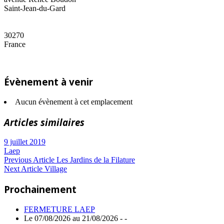
Saint-Jean-du-Gard
30270
France
Évènement à venir
Aucun évènement à cet emplacement
Articles similaires
9 juillet 2019
Laep
Navigation
Previous
Previous Article
Les Jardins de la Filature
Next
Post:
Next Article
Village
de
Article:
Prochainement
l’article
FERMETURE LAEP
Le 07/08/2026 au 21/08/2026 - -