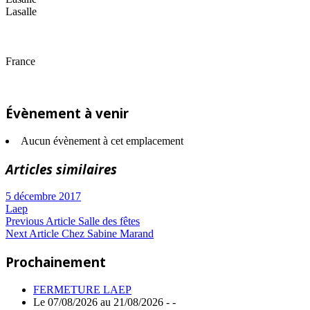
Lasalle
France
Évènement à venir
Aucun évènement à cet emplacement
Articles similaires
5 décembre 2017
Laep
Navigation
Previous
Previous Article
Salle des fêtes
Next
Post:
Next Article
Chez Sabine Marand
de
Article:
Prochainement
l’article
FERMETURE LAEP
Le 07/08/2026 au 21/08/2026 - -