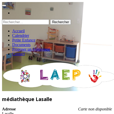
Rechercher :
Accueil
Calendrier
Petite Enfance
Documents
Proposer un évènement
Contact
médiathèque Lasalle
Adresse
Carte non disponible
Lasalle