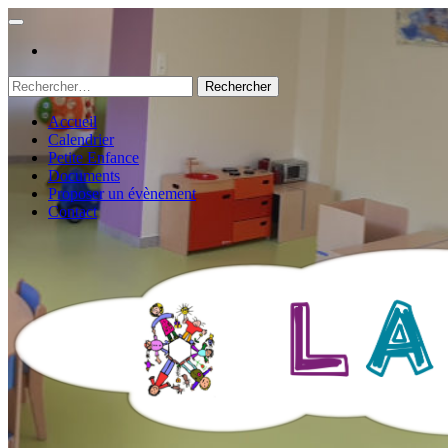
Rechercher :
Accueil
Calendrier
Petite Enfance
Documents
Proposer un évènement
Contact