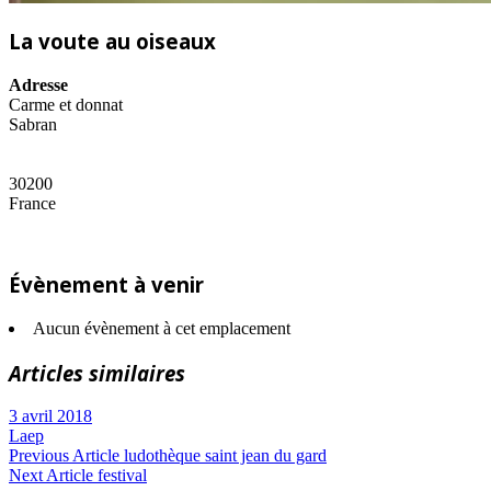
La voute au oiseaux
Adresse
Carme et donnat
Sabran
30200
France
Évènement à venir
Aucun évènement à cet emplacement
Articles similaires
3 avril 2018
Laep
Navigation
Previous
Previous Article
ludothèque saint jean du gard
Next
Post:
Next Article
festival