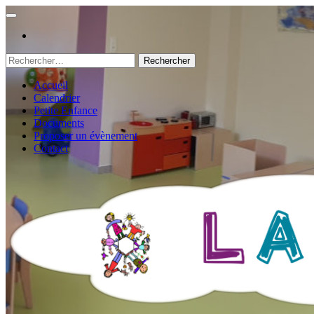
Rechercher :
Accueil
Calendrier
Petite Enfance
Documents
Proposer un évènement
Contact