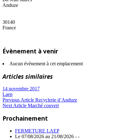
Anduze
30140
France
Évènement à venir
Aucun évènement à cet emplacement
Articles similaires
14 novembre 2017
Laep
Navigation
Previous
Previous Article
Recyclerie d’Anduze
Next
Post:
Next Article
Marché couvert
de
Article:
Prochainement
l’article
FERMETURE LAEP
Le 07/08/2026 au 21/08/2026 - -