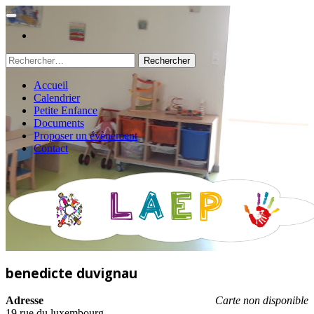
Rechercher :
Accueil
Calendrier
Petite Enfance
Documents
Proposer un évènement
Contact
benedicte duvignau
Adresse
Carte non disponible
19 rue du luxembourg