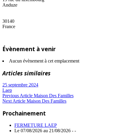
Anduze
30140
France
Évènement à venir
Aucun évènement à cet emplacement
Articles similaires
25 septembre 2024
Laep
Navigation
Previous
Previous Article
Maison Des Familles
Next
Post:
Next Article
Maison Des Familles
de
Article:
Prochainement
l’article
FERMETURE LAEP
Le 07/08/2026 au 21/08/2026 - -