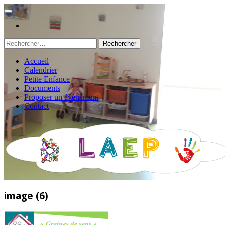
Rechercher :
Accueil
Calendrier
Petite Enfance
Documents
Proposer un évènement
Contact
image (6)