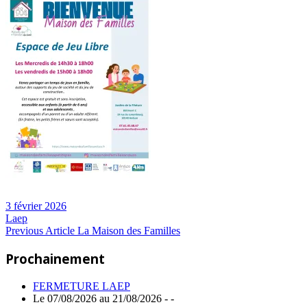
3 février 2026
Laep
Navigation
Previous
Previous Article
La Maison des Familles
Post:
de
Prochainement
l’article
FERMETURE LAEP
Le 07/08/2026 au 21/08/2026 - -