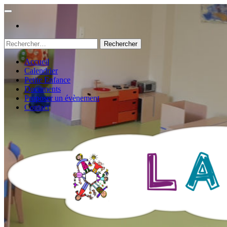
Rechercher :
Accueil
Calendrier
Petite Enfance
Documents
Proposer un évènement
Contact