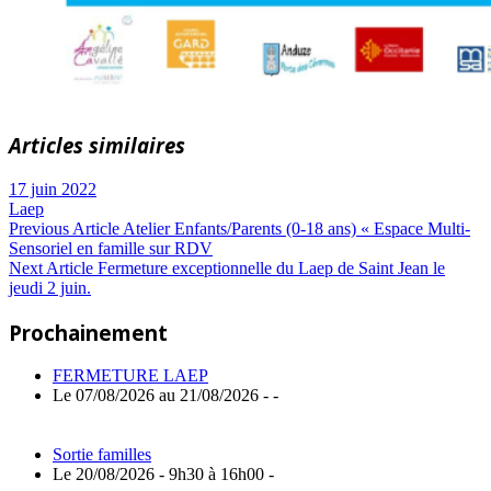
Articles similaires
17 juin 2022
Laep
Navigation
Previous
Previous Article
Atelier Enfants/Parents (0-18 ans) « Espace Multi-
Post:
Sensoriel en famille sur RDV
de
Next
Next Article
Fermeture exceptionnelle du Laep de Saint Jean le
Article:
jeudi 2 juin.
l’article
Prochainement
FERMETURE LAEP
Le 07/08/2026 au 21/08/2026 - -
Sortie familles
Le 20/08/2026 - 9h30 à 16h00 -