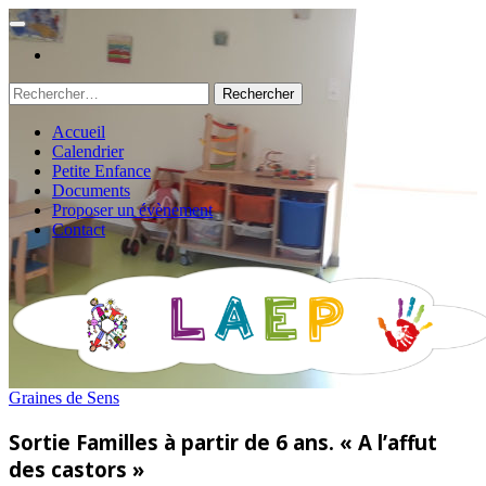
Rechercher :
Accueil
Calendrier
Petite Enfance
Documents
Proposer un évènement
Contact
Graines de Sens
Sortie Familles à partir de 6 ans. « A l’affut
des castors »