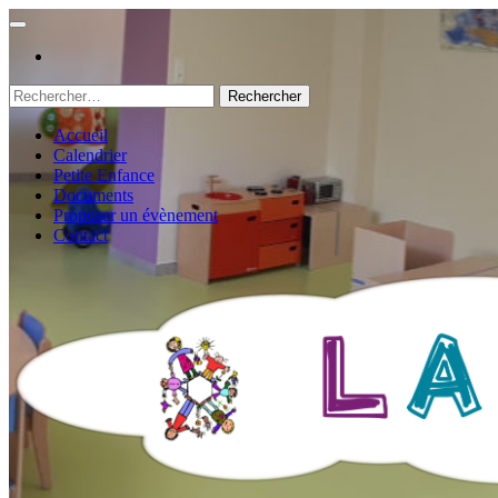
Rechercher :
Accueil
Calendrier
Petite Enfance
Documents
Proposer un évènement
Contact