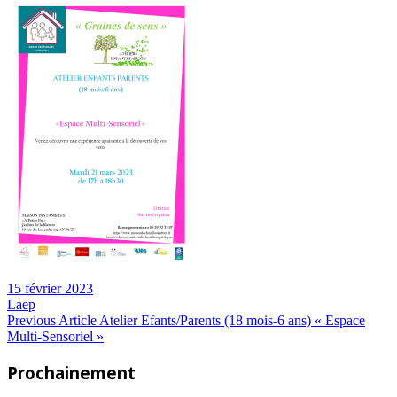
15 février 2023
Laep
Navigation
Previous
Previous Article
Atelier Efants/Parents (18 mois-6 ans) « Espace
Post:
Multi-Sensoriel »
de
Prochainement
l’article