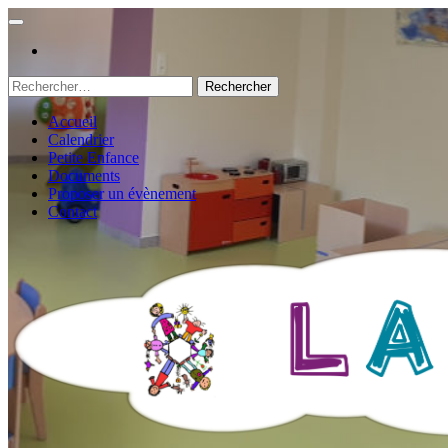
Rechercher :
Accueil
Calendrier
Petite Enfance
Documents
Proposer un évènement
Contact