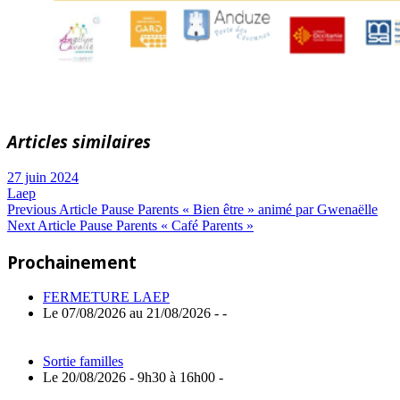
Articles similaires
27 juin 2024
Laep
Navigation
Previous
Previous Article
Pause Parents « Bien être » animé par Gwenaëlle
Next
Post:
Next Article
Pause Parents « Café Parents »
de
Article:
Prochainement
l’article
FERMETURE LAEP
Le 07/08/2026 au 21/08/2026 - -
Sortie familles
Le 20/08/2026 - 9h30 à 16h00 -