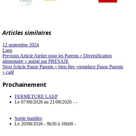
Articles similaires
12 septembre 2024
Laep
Navigation
Previous
Previous Article
Atelier pour les Parents « Diversification
Post:
alimentaire » animé par PRESAJE
de
Next
Next Article
Pause Parents « bien être »remplace Pause Parents
Article:
« café
l’article
Prochainement
FERMETURE LAEP
Le 07/08/2026 au 21/08/2026 - -
Sortie familles
Le 20/08/2026 - 9h30 à 16h00 -