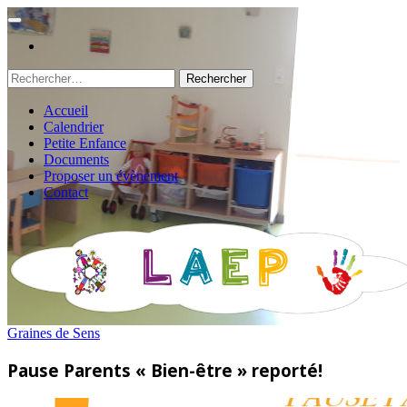
Rechercher :
Accueil
Calendrier
Petite Enfance
Documents
Proposer un évènement
Contact
Graines de Sens
Pause Parents « Bien-être » reporté!