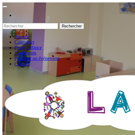
Rechercher :
Accueil
Calendrier
Petite Enfance
Documents
Proposer un évènement
Contact