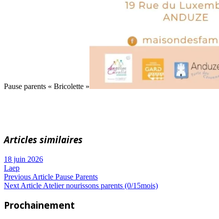
Pause parents « Bricolette »
Articles similaires
18 juin 2026
Laep
Navigation
Previous
Previous Article
Pause Parents
Next
Post:
Next Article
Atelier nourissons parents (0/15mois)
de
Article:
Prochainement
l’article