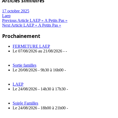
Articles similaires
17 octobre 2025
Laep
Navigation
Previous
Previous Article
LAEP « A Petits Pas »
Next
Post:
Next Article
LAEP « A Petits Pas »
de
Article:
Prochainement
l’article
FERMETURE LAEP
Le 07/08/2026 au 21/08/2026 - -
Sortie familles
Le 20/08/2026 - 9h30 à 16h00 -
LAEP
Le 24/08/2026 - 14h30 à 17h30 -
Soirée Familles
Le 24/08/2026 - 18h00 à 21h00 -