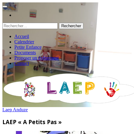
Rechercher :
Accueil
Calendrier
Petite Enfance
Documents
Proposer un évènement
Contact
Laep Anduze
LAEP « A Petits Pas »