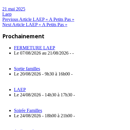
21 mai 2025
Laep
Navigation
Previous
Previous Article
LAEP « A Petits Pas »
Next
Post:
Next Article
LAEP « A Petits Pas »
de
Article:
Prochainement
l’article
FERMETURE LAEP
Le 07/08/2026 au 21/08/2026 - -
Sortie familles
Le 20/08/2026 - 9h30 à 16h00 -
LAEP
Le 24/08/2026 - 14h30 à 17h30 -
Soirée Familles
Le 24/08/2026 - 18h00 à 21h00 -