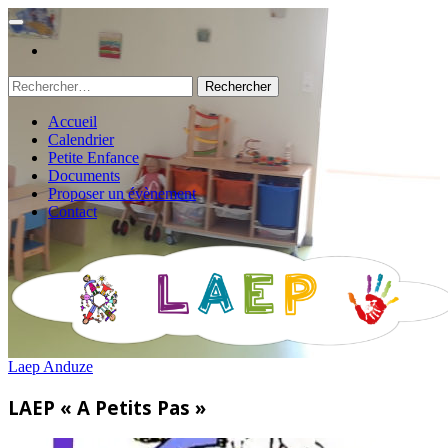
Rechercher :
Accueil
Calendrier
Petite Enfance
Documents
Proposer un évènement
Contact
Laep Anduze
LAEP « A Petits Pas »