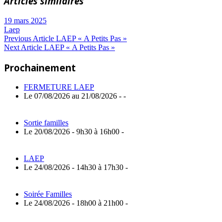
Articles similaires
19 mars 2025
Laep
Navigation
Previous
Previous Article
LAEP « A Petits Pas »
Next
Post:
Next Article
LAEP « A Petits Pas »
de
Article:
Prochainement
l’article
FERMETURE LAEP
Le 07/08/2026 au 21/08/2026 - -
Sortie familles
Le 20/08/2026 - 9h30 à 16h00 -
LAEP
Le 24/08/2026 - 14h30 à 17h30 -
Soirée Familles
Le 24/08/2026 - 18h00 à 21h00 -