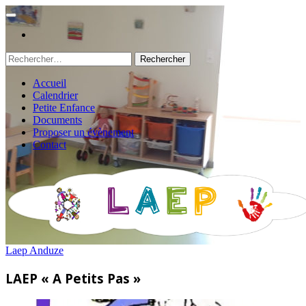
Rechercher :
Accueil
Calendrier
Petite Enfance
Documents
Proposer un évènement
Contact
Laep Anduze
LAEP « A Petits Pas »