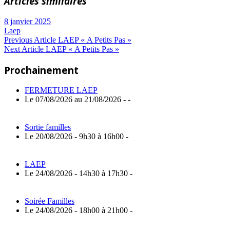
Articles similaires
8 janvier 2025
Laep
Navigation
Previous
Previous Article
LAEP « A Petits Pas »
Next
Post:
Next Article
LAEP « A Petits Pas »
de
Article:
Prochainement
l’article
FERMETURE LAEP
Le 07/08/2026 au 21/08/2026 - -
Sortie familles
Le 20/08/2026 - 9h30 à 16h00 -
LAEP
Le 24/08/2026 - 14h30 à 17h30 -
Soirée Familles
Le 24/08/2026 - 18h00 à 21h00 -