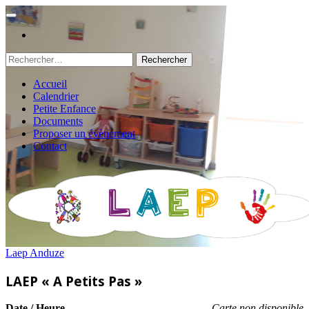
Rechercher :
Accueil
Calendrier
Petite Enfance
Documents
Proposer un évènement
Contact
Laep Anduze
LAEP « A Petits Pas »
Date / Heure
Carte non disponible