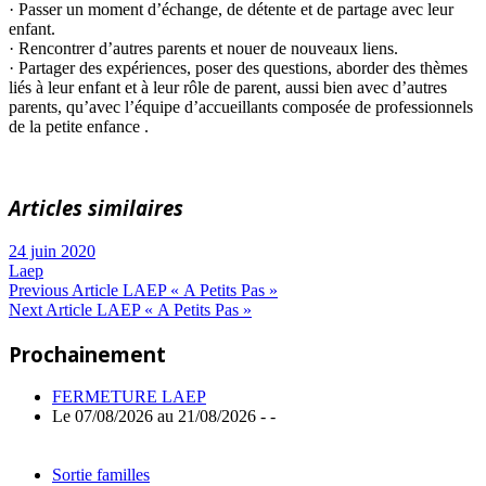
· Passer un moment d’échange, de détente et de partage avec leur
enfant.
· Rencontrer d’autres parents et nouer de nouveaux liens.
· Partager des expériences, poser des questions, aborder des thèmes
liés à leur enfant et à leur rôle de parent, aussi bien avec d’autres
parents, qu’avec l’équipe d’accueillants composée de professionnels
de la petite enfance .
Articles similaires
24 juin 2020
Laep
Navigation
Previous
Previous Article
LAEP « A Petits Pas »
Next
Post:
Next Article
LAEP « A Petits Pas »
de
Article:
Prochainement
l’article
FERMETURE LAEP
Le 07/08/2026 au 21/08/2026 - -
Sortie familles