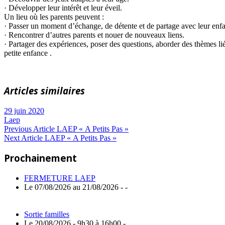
· Développer leur intérêt et leur éveil.
Un lieu où les parents peuvent :
· Passer un moment d’échange, de détente et de partage avec leur enfa
· Rencontrer d’autres parents et nouer de nouveaux liens.
· Partager des expériences, poser des questions, aborder des thèmes lié
petite enfance .
Articles similaires
29 juin 2020
Laep
Navigation
Previous
Previous Article
LAEP « A Petits Pas »
Next
Post:
Next Article
LAEP « A Petits Pas »
de
Article:
Prochainement
l’article
FERMETURE LAEP
Le 07/08/2026 au 21/08/2026 - -
Sortie familles
Le 20/08/2026 - 9h30 à 16h00 -