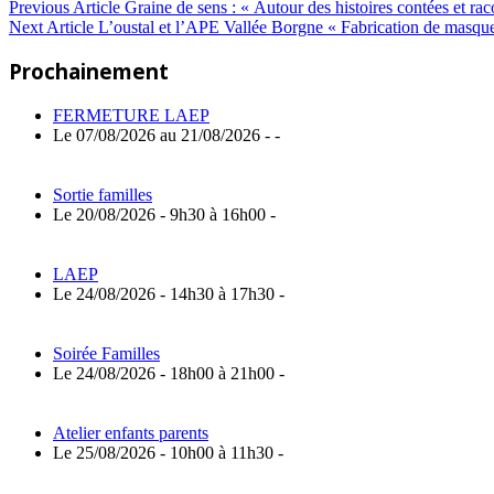
Navigation
Previous
Previous Article
Graine de sens : « Autour des histoires contées et rac
Next
Post:
Next Article
L’oustal et l’APE Vallée Borgne « Fabrication de masque
de
Article:
Prochainement
l’article
FERMETURE LAEP
Le 07/08/2026 au 21/08/2026 - -
Sortie familles
Le 20/08/2026 - 9h30 à 16h00 -
LAEP
Le 24/08/2026 - 14h30 à 17h30 -
Soirée Familles
Le 24/08/2026 - 18h00 à 21h00 -
Atelier enfants parents
Le 25/08/2026 - 10h00 à 11h30 -