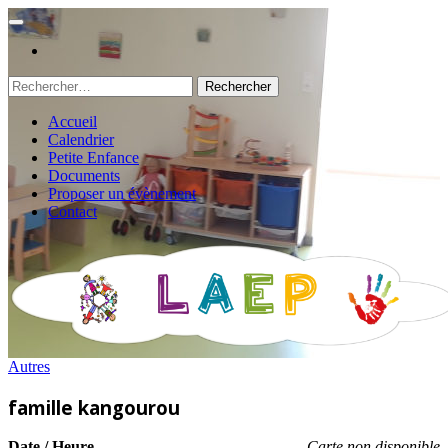
Rechercher :
Accueil
Calendrier
Petite Enfance
Documents
Proposer un évènement
Contact
Autres
famille kangourou
Date / Heure
Carte non disponible