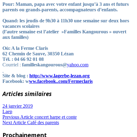
Pour: Maman, papa avec votre enfant jusqu’à 3 ans et futurs
parents ou grands-parents, accompagnateurs d’enfants.
Q
uand: les jeudis de 9h30 à 11h30 une semaine sur deux hors
vacances scolaires
(l’autre semaine est l’atelier »Familles Kangourous » ouvert
aux familles)
Où: A la Ferme Claris
62 Chemin de Sauve, 30350 Lézan
Tél. : 04 66 92 01 08
Courriel :
familleskangourous
@
yahoo.com
Site & blog :
http://www.lagerbe-lezan.org
Facebook: w
ww.facebook..com/Fermeclaris
Articles similaires
24 janvier 2019
Laep
Navigation
Previous
Previous Article
concert harpe et conte
Next
Post:
Next Article
Café des parents
de
Article:
Prochainement