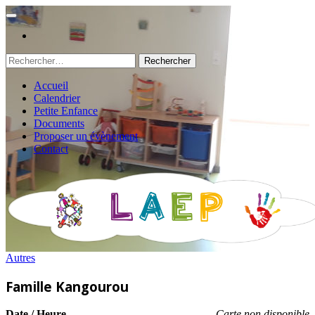
Rechercher :
Accueil
Calendrier
Petite Enfance
Documents
Proposer un évènement
Contact
Autres
Famille Kangourou
Date / Heure
Carte non disponible