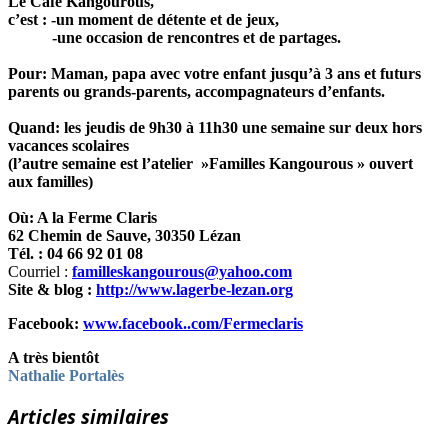
Le Café Kangourous,
c’est : -un moment de détente et de jeux,
-une occasion de rencontres et de partages.
Pour: Maman, papa avec votre enfant jusqu’à 3 ans et futurs
parents ou grands-parents, accompagnateurs d’enfants.
Q
uand: les jeudis de 9h30 à 11h30 une semaine sur deux hors
vacances scolaires
(l’autre semaine est l’atelier »Familles Kangourous » ouvert
aux familles)
Où: A la Ferme Claris
62 Chemin de Sauve, 30350 Lézan
Tél. : 04 66 92 01 08
Courriel :
familleskangourous@yahoo.com
Site & blog :
http://www.lagerbe-lezan.org
Facebook:
www.facebook..com/
Fermeclaris
A très bientôt
Nathalie Portalès
Articles similaires