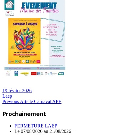
19 février 2026
Laep
Navigation
Previous
Previous Article
Carnaval APE
Post:
de
Prochainement
l’article
FERMETURE LAEP
Le 07/08/2026 au 21/08/2026 - -