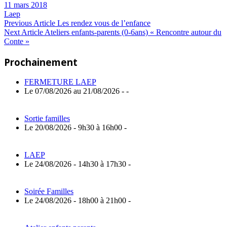
11 mars 2018
Laep
Navigation
Previous
Previous Article
Les rendez vous de l’enfance
Next
Post:
Next Article
Ateliers enfants-parents (0-6ans) « Rencontre autour du
de
Article:
Conte »
l’article
Prochainement
FERMETURE LAEP
Le 07/08/2026 au 21/08/2026 - -
Sortie familles
Le 20/08/2026 - 9h30 à 16h00 -
LAEP
Le 24/08/2026 - 14h30 à 17h30 -
Soirée Familles
Le 24/08/2026 - 18h00 à 21h00 -