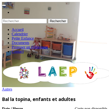
Rechercher :
Accueil
Calendrier
Petite Enfance
Documents
Proposer un évènement
Contact
Autres
Bal la topina, enfants et adultes
Date / Heure
Carte non disponible