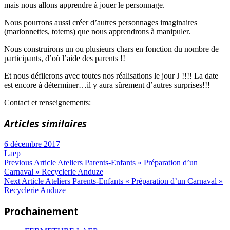
mais nous allons apprendre à jouer le personnage.
Nous pourrons aussi créer d’autres personnages imaginaires
(marionnettes, totems) que nous apprendrons à manipuler.
Nous construirons un ou plusieurs chars en fonction du nombre de
participants, d’où l’aide des parents !!
Et nous défilerons avec toutes nos réalisations le jour J !!!! La date
est encore à déterminer…il y aura sûrement d’autres surprises!!!
Contact et renseignements:
Articles similaires
6 décembre 2017
Laep
Navigation
Previous
Previous Article
Ateliers Parents-Enfants « Préparation d’un
Post:
Carnaval » Recyclerie Anduze
de
Next
Next Article
Ateliers Parents-Enfants « Préparation d’un Carnaval »
Article:
Recyclerie Anduze
l’article
Prochainement