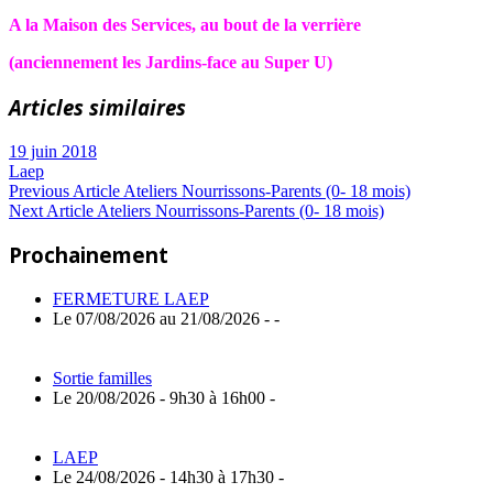
A la Maison des Services, au bout de la verrière
(anciennement les Jardins-f
ace au Super U)
Articles similaires
19 juin 2018
Laep
Navigation
Previous
Previous Article
Ateliers Nourrissons-Parents (0- 18 mois)
Next
Post:
Next Article
Ateliers Nourrissons-Parents (0- 18 mois)
de
Article:
Prochainement
l’article
FERMETURE LAEP
Le 07/08/2026 au 21/08/2026 - -
Sortie familles
Le 20/08/2026 - 9h30 à 16h00 -
LAEP
Le 24/08/2026 - 14h30 à 17h30 -