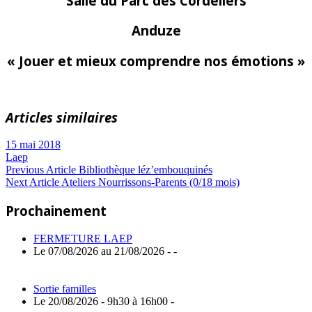
Salle du Parc des Cordeliers
Anduze
« Jouer et mieux comprendre nos émotions »
Articles similaires
15 mai 2018
Laep
Navigation
Previous
Previous Article
Bibliothèque léz’embouquinés
Next
Post:
Next Article
Ateliers Nourrissons-Parents (0/18 mois)
de
Article:
Prochainement
l’article
FERMETURE LAEP
Le 07/08/2026 au 21/08/2026 - -
Sortie familles
Le 20/08/2026 - 9h30 à 16h00 -