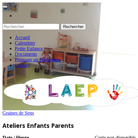
Rechercher :
Accueil
Calendrier
Petite Enfance
Documents
Proposer un évènement
Contact
Graines de Sens
Ateliers Enfants Parents
Date / Heure
Carte non disponible