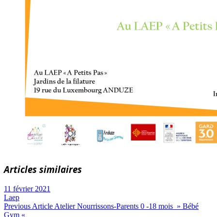
Articles similaires
11 février 2021
Laep
Navigation
Previous
Previous Article
Atelier Nourrissons-Parents 0 -18 mois » Bébé
Post:
Gym «