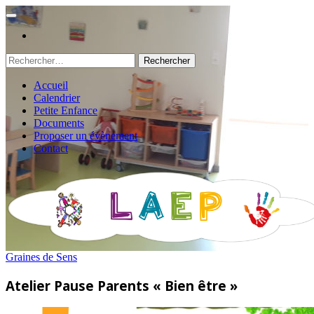
Rechercher :
Accueil
Calendrier
Petite Enfance
Documents
Proposer un évènement
Contact
Graines de Sens
Atelier Pause Parents « Bien être »