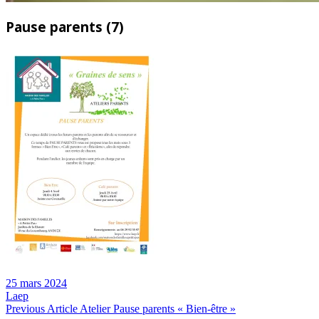
Pause parents (7)
25 mars 2024
Laep
Navigation
Previous
Previous Article
Atelier Pause parents « Bien-être »