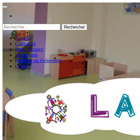
Rechercher :
Accueil
Calendrier
Petite Enfance
Documents
Proposer un évènement
Contact