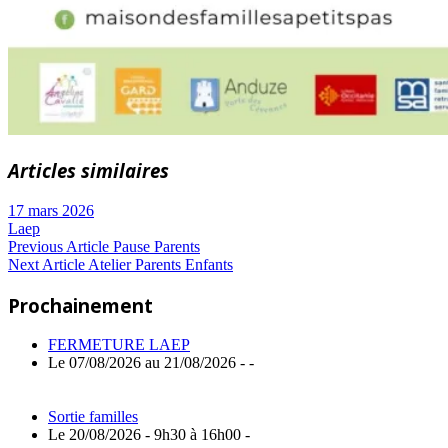
Articles similaires
17 mars 2026
Laep
Navigation
Previous
Previous Article
Pause Parents
Next
Post:
Next Article
Atelier Parents Enfants
de
Article:
Prochainement
l’article
FERMETURE LAEP
Le 07/08/2026 au 21/08/2026 - -
Sortie familles
Le 20/08/2026 - 9h30 à 16h00 -