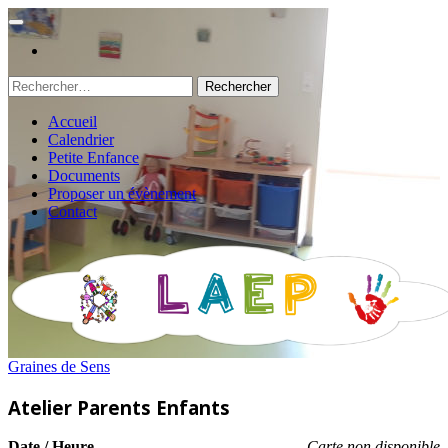
Rechercher :
Accueil
Calendrier
Petite Enfance
Documents
Proposer un évènement
Contact
Graines de Sens
Atelier Parents Enfants
Date / Heure
Carte non disponible