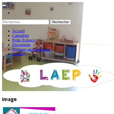
Rechercher :
Accueil
Calendrier
Petite Enfance
Documents
Proposer un évènement
Contact
image