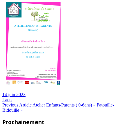
14 juin 2023
Laep
Navigation
Previous
Previous Article
Atelier Enfants/Parents ( 0-6ans) « Patouille-
Post:
Bidouille »
de
Prochainement
l’article