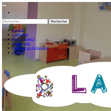
Rechercher :
Accueil
Calendrier
Petite Enfance
Documents
Proposer un évènement
Contact