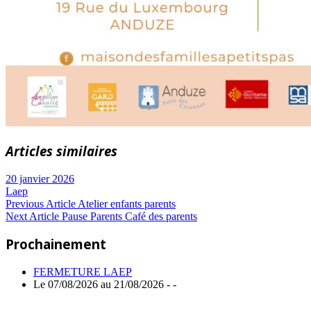
Articles similaires
20 janvier 2026
Laep
Navigation
Previous
Previous Article
Atelier enfants parents
Next
Post:
Next Article
Pause Parents Café des parents
de
Article:
Prochainement
l’article
FERMETURE LAEP
Le 07/08/2026 au 21/08/2026 - -