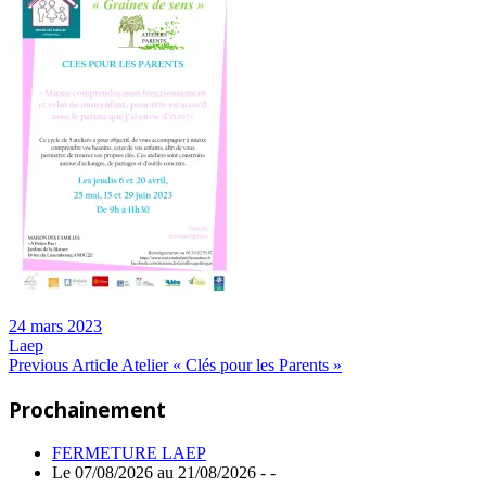
24 mars 2023
Laep
Navigation
Previous
Previous Article
Atelier « Clés pour les Parents »
Post:
de
Prochainement
l’article
FERMETURE LAEP
Le 07/08/2026 au 21/08/2026 - -