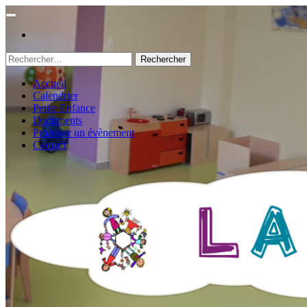
Rechercher :
Accueil
Calendrier
Petite Enfance
Documents
Proposer un évènement
Contact