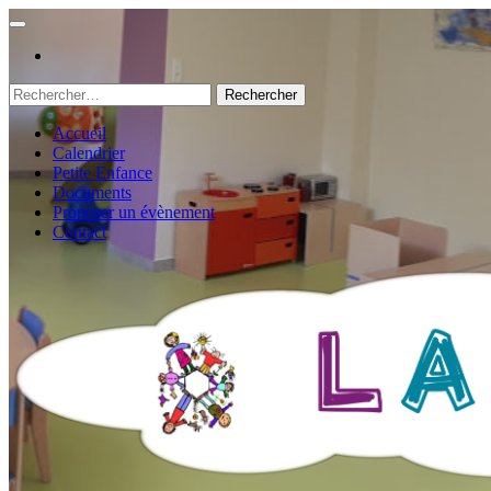
Rechercher :
Accueil
Calendrier
Petite Enfance
Documents
Proposer un évènement
Contact